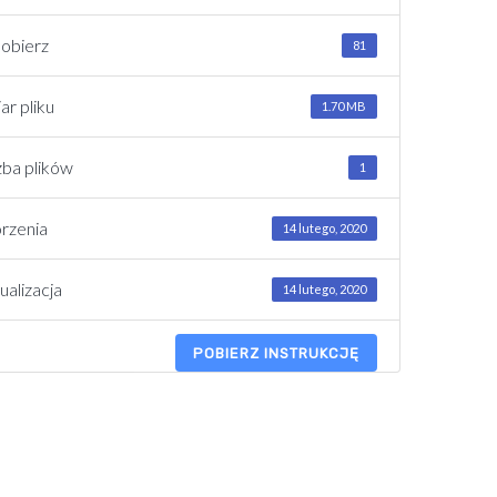
obierz
81
ar pliku
1.70 MB
zba plików
1
rzenia
14 lutego, 2020
ualizacja
14 lutego, 2020
POBIERZ INSTRUKCJĘ