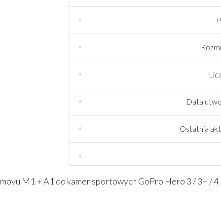
P
Rozmi
Lic
Data utwo
Ostatnia akt
ovu M1 + A1 do kamer sportowych GoPro Hero 3 / 3+ / 4