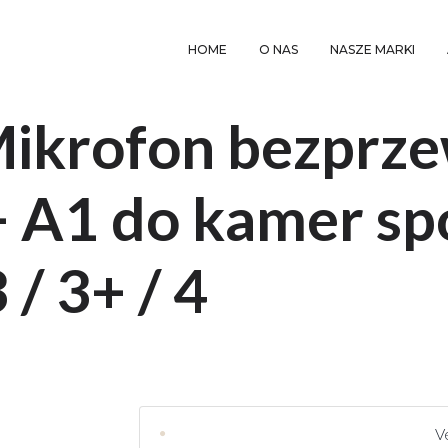
HOME
O NAS
NASZE MARKI
 Mikrofon bezpr
 A1 do kamer sp
/ 3+ / 4
V