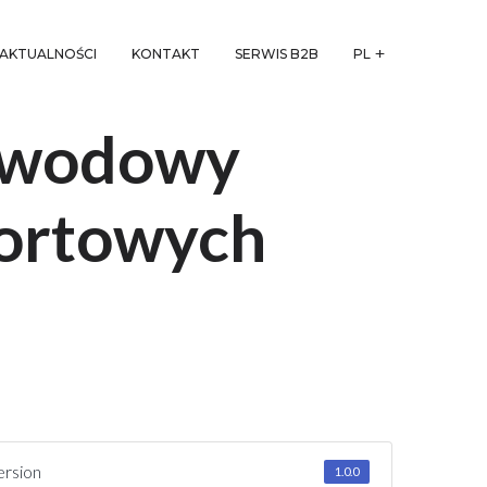
AKTUALNOŚCI
KONTAKT
SERWIS B2B
PL
zewodowy
ortowych
ersion
1.0.0