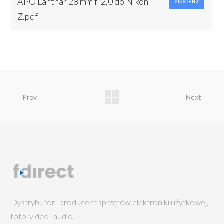
APO Lanthar 28 mm f_2,0 do Nikon
POBIERZ
Z.pdf
Prev
Next
Dystrybutor i producent sprzętów elektroniki użytkowej,
foto, video i audio.