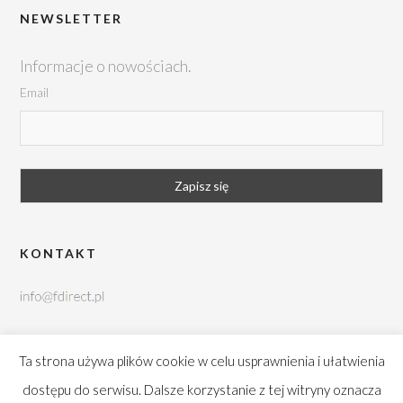
NEWSLETTER
Informacje o nowościach.
Email
KONTAKT
tel. +48 42 252 99 95
Ta strona używa plików cookie w celu usprawnienia i ułatwienia
Brukowa 10, 91-341 Łódź
dostępu do serwisu. Dalsze korzystanie z tej witryny oznacza