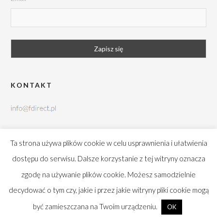
KONTAKT
tel. +48 42 252 99 95
Ta strona używa plików cookie w celu usprawnienia i ułatwienia
Brukowa 10, 91-341 Łódź
dostępu do serwisu. Dalsze korzystanie z tej witryny oznacza
zgodę na używanie plików cookie. Możesz samodzielnie
decydować o tym czy, jakie i przez jakie witryny pliki cookie mogą
być zamieszczana na Twoim urządzeniu.
OK
FDIRECT © 2022. All Rights Reserved.