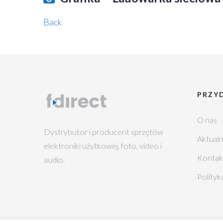
Back
PRZYD
O nas
Dystrybutor i producent sprzętów
Aktualn
elektroniki użytkowej, foto, video i
Kontak
audio.
Polityk