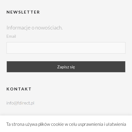
NEWSLETTER
Informacje o nowościach.
Email
KONTAKT
tel. +48 42 252 99 95
Ta strona używa plików cookie w celu usprawnienia i ułatwienia
Brukowa 10, 91-341 Łódź