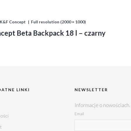
 K&F Concept
Full resolution (2000 × 1000)
cept Beta Backpack 18 l – czarny
ATNE LINKI
NEWSLETTER
Informacje o nowościach.
Email
ości
t