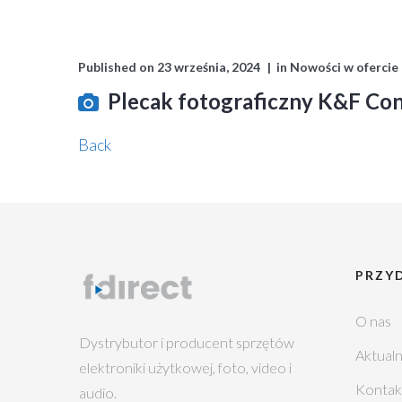
Published on
23 września, 2024
in
Nowości w ofercie
Plecak fotograficzny K&F Con
Back
PRZYD
O nas
Dystrybutor i producent sprzętów
Aktualn
elektroniki użytkowej, foto, video i
Kontak
audio.