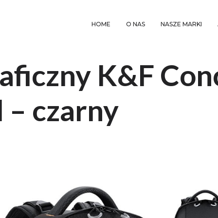
HOME
O NAS
NASZE MARKI
raficzny K&F Con
 – czarny