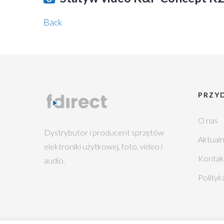
Back
PRZYD
O nas
Dystrybutor i producent sprzętów
Aktualn
elektroniki użytkowej, foto, video i
Kontak
audio.
Polityk