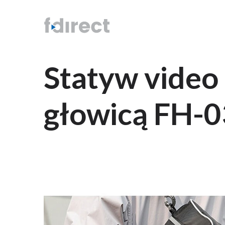
Statyw vide
głowicą FH-0