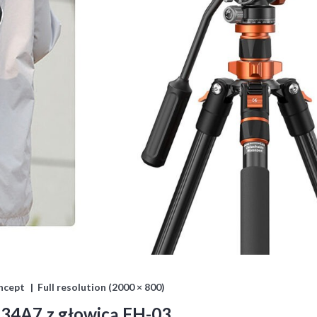
ncept
Full resolution (2000 × 800)
34A7 z głowicą FH-03