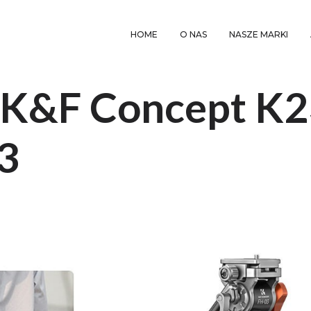
HOME
O NAS
NASZE MARKI
o K&F Concept K
3