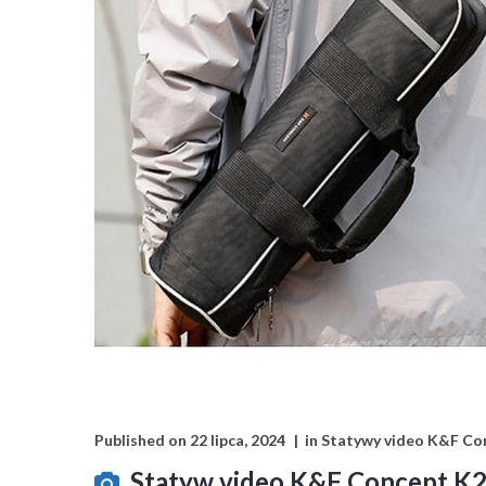
Published on
22 lipca, 2024
in
Statywy video K&F Co
Statyw video K&F Concept K2