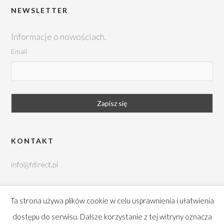
NEWSLETTER
Informacje o nowościach.
Email
KONTAKT
tel. +48 42 252 99 95
Ta strona używa plików cookie w celu usprawnienia i ułatwienia
Brukowa 10, 91-341 Łódź
dostępu do serwisu. Dalsze korzystanie z tej witryny oznacza